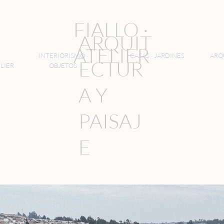
FIALLO ·
ARQUIT
ATELIER
INTERIORISMO ·
CASAS · JARDINES
ARQ
ECTUR
LIER
OBJETOS
A Y
PAISAJ
E