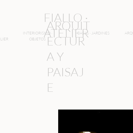
FIALLO ·
ARQUIT
ATELIER
INTERIORISMO ·
CASAS · JARDINES
ARQ
ECTUR
LIER
OBJETOS
A Y
PAISAJ
E