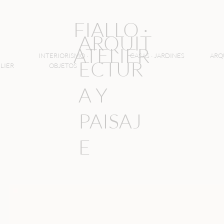
FIALLO ·
ARQUIT
ATELIER
INTERIORISMO ·
CASAS · JARDINES
ARQ
ECTUR
LIER
OBJETOS
A Y
PAISAJ
E