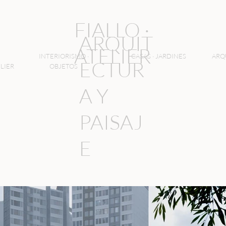
FIALLO ·
ARQUIT
ATELIER
INTERIORISMO ·
CASAS · JARDINES
ARQ
ECTUR
LIER
OBJETOS
A Y
PAISAJ
E