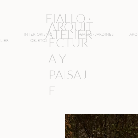
FIALLO ·
ARQUIT
ATELIER
INTERIORISMO ·
CASAS · JARDINES
ARQ
ECTUR
LIER
OBJETOS
A Y
PAISAJ
E